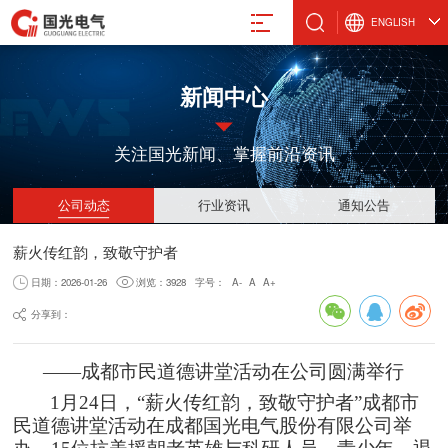
ENGLISH
新闻中心
关注国光新闻、掌握前沿资讯
真空计
微波设备
激光管激光电源
设备
真空规管
微波波导元件
合金材料
公司动态
行业资讯
通知公告
真空应用设备
封装外壳产品
薪火传红韵，致敬守护者
阴极制造
真空部件
电抗器
飞机厨房设备
激光治疗仪
日期：2026-01-26
浏览：3928
字号：
A-
A
A+
分享到：
——成都市民道德讲堂活动在公司圆满举行
电气股份有限公司
1月24日，“薪火传红韵，致敬守护者”成都市
8-88491611
民道德讲堂活动在成都国光电气股份有限公司举