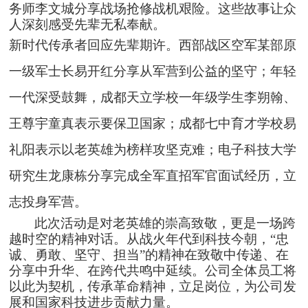
务师李文城分享战场抢修战机艰险。这些故事让众
人深刻感受先辈无私奉献。
新时代传承者回应先辈期许。西部战区空军某部原
一级军士长易开红分享从军营到公益的坚守；年轻
一代深受鼓舞，成都天立学校一
年级学生李朔翰、
王尊宇童真表示要保卫国家；成都七中育才学校易
礼阳表示以老英雄为榜样攻坚克难；电子科技大学
研究生龙康栋分享完成全军直招军官面试经历，立
志投身军营。
此次活动是对老英雄的崇高致敬，更是一场跨
越时空的精神对话。从战火年代到科技今朝，
“忠
诚、勇敢、坚守、担当”的精神在致敬中传递、在
分享中升华、在跨代共鸣中延续。公司全体员工将
以此为契机，传承革命精神，立足岗位，为公司发
展和国家科技进步贡献力量。