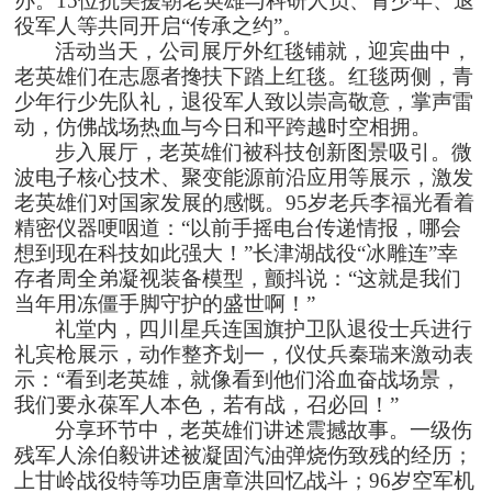
办。15位抗美援朝老英雄与科研人员、青少年、退
hinaguoguang.com
役军人等共同开启“传承之约”。
龙泉驿区星光西路117号
活动当天，公司展厅外红毯铺就，迎宾曲中，
扫一扫，关注我们
老英雄们在志愿者搀扶下踏上红毯。红毯两侧，青
少年行少先队礼，退役军人致以崇高敬意，掌声雷
动，仿佛战场热血与今日和平跨越时空相拥。
步入展厅，老英雄们被科技创新图景吸引。微
波电子核心技术、聚变能源前沿应用等展示，激发
老英雄们对国家发展的感慨。
95岁老兵李福光看着
精密仪器哽咽道：“以前手摇电台传递情报，哪会
想到现在科技如此强大！”长津湖战役“冰雕连”幸
存者周全弟凝视装备模型，颤抖说：“这就是我们
当年用冻僵手脚守护的盛世啊！”
礼堂内，四川星兵连国旗护卫队退役士兵进行
礼宾枪展示，动作整齐划一，仪仗兵秦瑞来激动表
示：
“看到老英雄，就像看到他们浴血奋战场景，
我们要永葆军人本色，若有战，召必回！”
分享环节中，老英雄们讲述震撼故事。一级伤
残军人涂伯毅讲述被凝固汽油弹烧伤致残的经历；
上甘岭战役特等功臣唐章洪回忆战斗；
96岁空军机