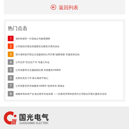
返回列表
热门点击
1
省科协领导一行莅临公司参观调研
2
公司组织开展全民国家安全教育月系列活动
3
四川省科技厅联合主流媒体到公司开展“核聚变能”专题采风活动
4
公司召开“安全生产月”专题工作会
5
公司党委举办主题板报比赛 庆祝建党105周年
6
光荣在党五十年 薪火相传守初心
7
公司党委召开庆祝建党105周年“创优争先”座谈会
8
前瞻布局未来产业 政企联学共促发展 ——区新经济和科技局与公司联合开展主题党日活动