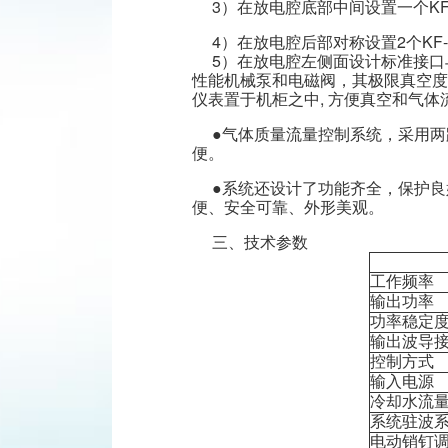
3）在放电腔底部中间设置一个K
4）在放电腔后部对称设置2个KF
5）在放电腔左侧面设计标准接口与
性能机械泵和电磁阀，其极限真空度6×1
仪表置于机柜之中, 方便真空和气
●气体质量流量控制系统，采用
便。
●系统还设计了功能齐全，保护
便、安全可靠、外形美观。
三、技术参数
工作频率
输出功率
功率稳定
输出波导
控制方式
输入电源
冷却水流
系统驻波
电动销钉