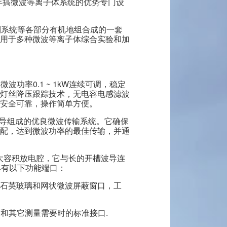
多年搞微波等离子体系统的优势专门设
1611
制系统等各部分有机地组合成的一套
oguang.com
用于多种微波等离子体综合实验和加
区星光西路117号
扫一扫，关注我们
波功率0.1 ~ 1kW连续可调，稳定
管灯丝降压跟踪技术，无电容电感滤波
安全可靠，操作简单方便。
波导组成的优良微波传输系统。它确保
配，达到微波功率的最佳传输，并通
大容积放电腔，它与长的开槽波导连
具有以下功能端口：
带石英玻璃和网状微波屏蔽窗口，工
测和其它测量需要时的标准接口.