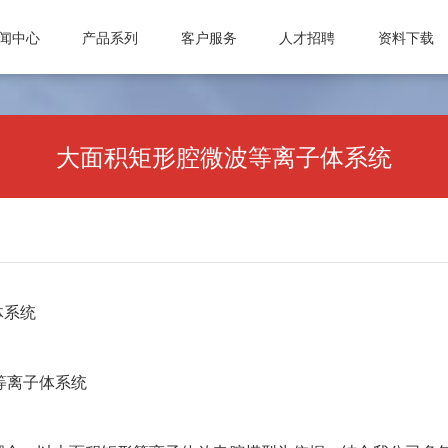
闻中心
产品系列
客户服务
人才招聘
资料下载
司动态
真空计
微波设备
常见问题
激光管激光电源
人才理念
业资讯
真空规管
微波波导元件
信息反馈
合金材料
招聘职位
大面积矩形腔微波等离子体系统
知公告
真空应用设备
封装外壳产品
公司动态
微波电子管
真空部件
电抗器
行业资讯
微波能应用设备
飞机厨房设备
激光治疗仪
通知公告
真空接触器
磁性材料和阴极制
体系统
真空灭弧室
波等离子体系统
成都国光电气股