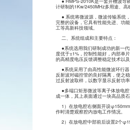
● HMPS-2010K是一套
计研制的1Kw/2450MHz多用
常见问题
信息反馈
● 系统将微波源，微波传输系统
完整的设备，它具有性能先进、功能
工等高新科技领域。
二、系统组成和主要特点：
●系统选用我们研制成功的新一代HM
度优于±1%，控制性能好，内部单
的高精度电压反馈调整稳定技术以及
●系统采用了由高性能微波环行
反射波对磁控管的良好隔离，使之稳
过反射波取样，以数字显示反射功率
●多端口矩形微波等离子体放电
成一体，其上表面通过一块高品质石英
1）在放电腔右侧面开设φ150
作时清楚观察腔内放电工作情况。
2）在放电腔中部前后设置2个φ1