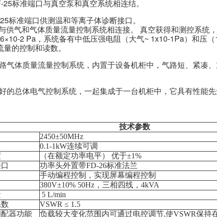
F-25标准端口与真空泵和真空系统相连结。
-25标准端口供测温和等离子体诊断接口。
供气和气体质量流量控制系统相连接。 真空获得和测控系统，系统选
0-2 Pa，系统备有中低压强电阻（大气~ 1x10-1Pa）和压（1
体流量的控制和读数。
两路气体质量流量控制系统，内置于设备机柜中，气路短、紧凑、
良好的总体电气控制系统，一起集成于一台机柜中，它具有性能
技术参数
2450±50MHz
0.1-1kW连续可调
度
（在额定功率电平） 优于±1%
接口
功率头外置带FD-26标准法兰
手动编程控制，实现屏幕编程控制
380V±10% 50Hz，三相四线，4kVA
量
5 L/min
系数
VSWR ≤ 1.5
调配器功能
负载较大变化范围内可通过电控调节,使VSWR保持