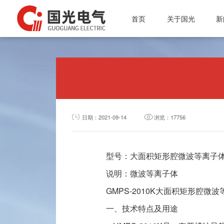
首页
关于国光
新
投资者专栏
公司简介
微波电子管
总经理介绍
公
质量体系
微波能应用设备
行
资质认证
真空接触器
通
公司简介
企业文化
磁性材料和阴极制造
质量体系
日期：2021-09-14
浏览：17756
组织架构
真空灭弧室
资质认证
企业文化
型号：大面积矩形腔微波等离子
组织架构
说明：微波等离子体
总经理介绍
GMPS-2010K大面积矩形腔微
一、技术特点及用途