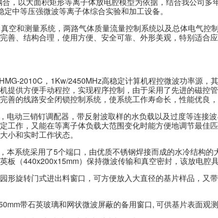
开槽波导耦合，以大面积矩形等离子体放电腔模型为依据，结合我公司
途、高稳定中等压强微波等离子体综合实验和加工设备。
人才理念
电话：+86-028-8849
招聘职位
，真空和测量系统，两路气体质量流量控制系统以及总体电气控
邮箱：info@chinagu
完善、结构合理，使用方便、安全可靠、外形美观，特别适合应
地址：成都市龙泉驿
G-2010C，1Kw/2450MHz高稳定计算机程控微波功率源，其微
片机提供方便手动程控，实现程序控制，由于采用了先进的磁控
完善的线路安全闭锁控制系统，使系统工作寿命长，性能优良，
器，电动三销钉调配器，带反射波取样的水负载以及过度等连接
定工作，又能在等离子体负载大范围变化时能方便地调节最佳匹
大小和实时工作状态。
腔，本系统采用了5个端口，由优质不锈钢焊接而成的水冷结构的
板（440x200x15mm）保持微波传输和真空密封，该放电腔
mm园形旋转门式进出料窗口，可方便放入大直径的基片样品，又
50mm带石英玻璃和网状微波屏蔽的备用窗口, 可供基片表面观