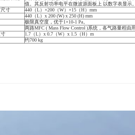
值。其反射功率电平在微波源面板上 以数字表显示
窗尺寸
440（L）×200（W）×15（H）mm
440（L）x 200 (W) x 250 (H) mm
极限真空度，优于1×10-1 Pa。
两路MFC ( Mass Flow Control )系统，各气路量程
尺寸
1.7（L）x 0.7（W）x 1.5（H）m
约700 kg