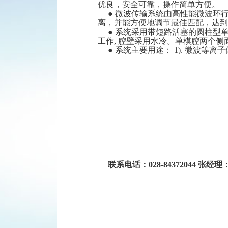
优良，安全可靠，操作简单方便。
常见问题
● 微波传输系统由高性能微波环
离，并能方便地调节最佳匹配，达到
信息反馈
● 系统采用带短路活塞的圆柱型
工作, 腔壁采用水冷。单模腔两个
● 系统主要用途： 1). 微波等
联系电话：028-84372044 张经理：1