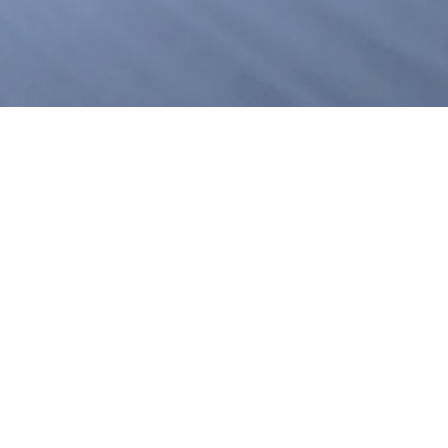
产品系列
客户服务
人才招聘
微波电子管
常见问题
人才理念
微波能应用设备
信息反馈
招聘职位
真空接触器
磁性材料和阴极制造
真空灭弧室
真空计
真空规管
真空应用设备