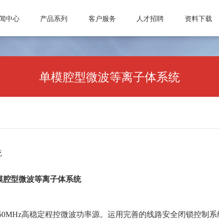
闻中心
产品系列
客户服务
人才招聘
资料下载
司动态
真空计
微波设备
常见问题
激光管激光电源
人才理念
业资讯
真空规管
微波波导元件
信息反馈
合金材料
招聘职位
单模腔型微波等离子体系统
知公告
真空应用设备
封装外壳产品
公司动态
微波电子管
真空部件
电抗器
行业资讯
微波能应用设备
飞机厨房设备
激光治疗仪
通知公告
真空接触器
磁性材料和阴极制
统
真空灭弧室
MHz单模腔型微波等离子体系统
kW/2450MHz高稳定程控微波功率源。运用完善的线路安全闭锁
成都国光电气股