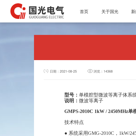
首页
关于国光
新
投资者专栏
公司简介
微波电子管
总经理介绍
公
质量体系
微波能应用设备
行
资质认证
真空接触器
通
公司简介
企业文化
磁性材料和阴极制造
质量体系
日期：2021-08-25
浏览：14368
组织架构
真空灭弧室
资质认证
企业文化
型号：
单模腔型微波等离子体系
组织架构
说明：
微波等离子
总经理介绍
GMPS-2010C 1kW / 2450
技术特点
● 系统采用GMG-2010C，1