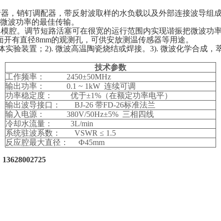
人才理念
行器，销钉调配器，带反射波取样的水负载以及外部连接波导组
电话：+86-028-8849
微波功率的最佳传输。
招聘职位
单模腔。调节短路活塞可在很宽的运行范围内实现谐振把微波功
邮箱：info@chinagu
侧面开有直径8mm的观测孔，可供安放测温传感器等用途。
离子体实验装置；2). 微波高温陶瓷烧结或焊接。3). 微波化学合成
地址：成都市龙泉驿
技术参数
工作频率： 2450±50MHz
输出功率： 0.1 ~ 1kW 连续可调
功率稳定度： 优于±1%（在额定功率电平）
输出波导接口： BJ-26 带FD-26标准法兰
输入电源： 380V/50Hz±5% 三相四线
冷却水流量： 3L/min
系统驻波系数： VSWR ≤ 1.5
反应腔最大直径： Ф45mm
3628002725