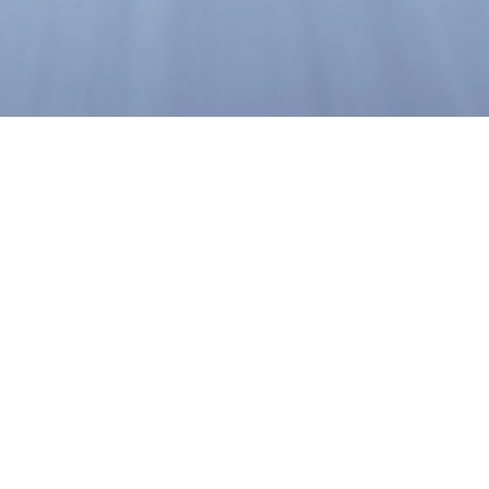
电话：+86-028-88491611
传真：028-88491511
扫一扫
邮箱：info@chinaguoguang.com
地址：成都市龙泉驿区星光西路117号
[电子地图]
分享到：