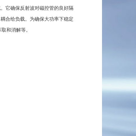
成。它确保反射波对磁控管的良好隔
1611
率耦合给负载。为确保大功率下稳定
oguang.com
，萃取和消解等。
区星光西路117号
扫一扫，关注我们