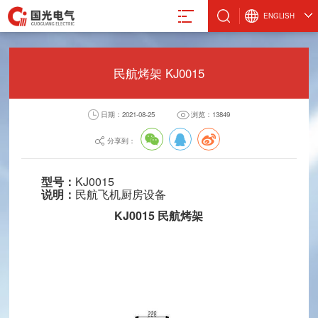
ENGLISH
民航烤架 KJ0015
日期：2021-08-25
浏览：13849
真空计
微波设备
激光管激光电源
设备
真空规管
微波波导元件
合金材料
分享到：
真空应用设备
封装外壳产品
阴极制造
真空部件
电抗器
型号：
KJ0015
说明：
民航飞机厨房设备
飞机厨房设备
激光治疗仪
KJ0015 民航烤架
电气股份有限公司
8-88491611