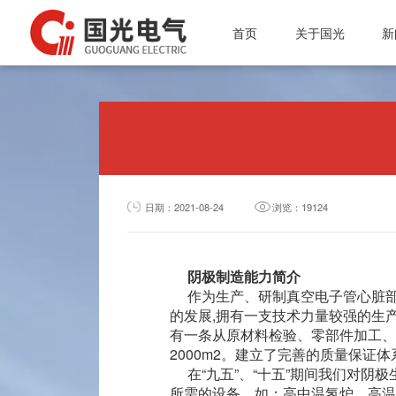
首页
关于国光
新
投资者专栏
公司简介
微波电子管
总经理介绍
公
质量体系
微波能应用设备
行
资质认证
真空接触器
通
公司简介
企业文化
磁性材料和阴极制造
质量体系
日期：2021-08-24
浏览：19124
组织架构
真空灭弧室
资质认证
企业文化
阴极制造能力简介
组织架构
作为生产、研制真空电子管心脏
的发展,拥有一支技术力量较强的生
总经理介绍
有一条从原材料检验、零部件加工、
2000m2。建立了完善的质量保证体
在“九五”、“十五”期间我们对
所需的设备，如：高中温氢炉、高温