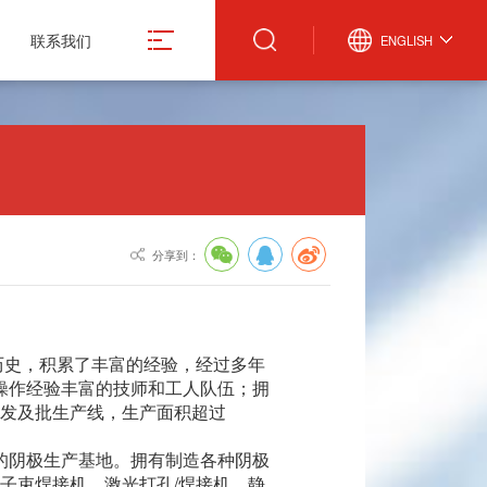
联系我们
ENGLISH
真空计
微波设备
激光管激光电源
真空规管
微波波导元件
合金材料
分享到：
真空应用设备
封装外壳产品
造
真空部件
电抗器
飞机厨房设备
激光治疗仪
历史，积累了丰富的经验，经过多年
产操作经验丰富的技师和工人队伍；拥
发及批生产线，生产面积超过
件的阴极生产基地。拥有制造各种阴极
子束焊接机、激光打孔/焊接机、静
份有限公司