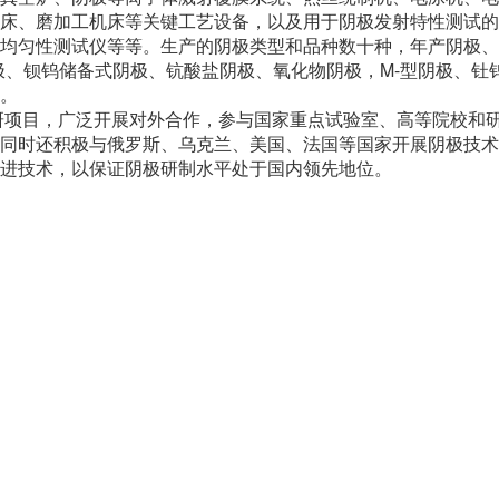
床、磨加工机床等关键工艺设备，以及用于阴极发射特性测试的
人才理念
电话：+86-028-8849
均匀性测试仪等等。生产的阴极类型和品种数十种，年产阴极、
招聘职位
、钡钨储备式阴极、钪酸盐阴极、氧化物阴极，M-型阴极、钍钨阴极、
邮箱：info@chinagu
。
地址：成都市龙泉驿
研项目，广泛开展对外合作，参与国家重点试验室、高等院校和
同时还积极与俄罗斯、乌克兰、美国、法国等国家开展阴极技术
进技术，以保证阴极研制水平处于国内领先地位。