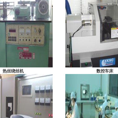
热丝绕丝机
数控车床