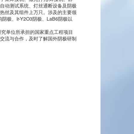
自动测试系统、灯丝通断设备及阴极
1611
热丝及其组件上万只。涉及的主要领
Ir-Y2O3阴极、LaB6阴极以
oguang.com
区星光西路117号
研究单位所承担的国家重点工程项目
扫一扫，关注我们
交流与合作，及时了解国外阴极研制