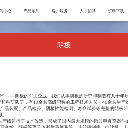
闻中心
产品系列
客户服务
人才招聘
资料下载
司动态
真空计
微波设备
常见问题
激光管激光电源
人才理念
业资讯
真空规管
微波波导元件
信息反馈
合金材料
招聘职位
阴极
知公告
真空应用设备
封装外壳产品
公司动态
微波电子管
真空部件
电抗器
行业资讯
微波能应用设备
飞机厨房设备
激光治疗仪
通知公告
真空接触器
磁性材料和阴极制
真空灭弧室
部件——阴极的军工企业，我们从事阴极的研究和制造有几十年
产和科研队伍，有10余名高级职称的工程技术人员，40余名生
产品装配、产品检验、阴极性能检测、寿命试验等完整的阴极研
系。
阴极生产线进行了技术改造，形成了国内最大规模的微波电真空器
真空炉、阴极等离子体溅射覆膜系统、热丝绕制机、电泳机、电
成都国光电气股